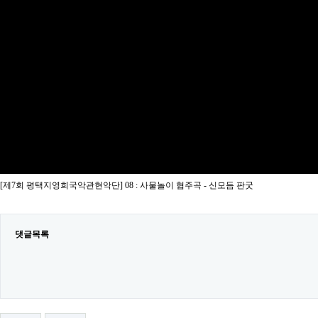
[제7회 평택지영희국악관현악단] 08 : 사물놀이 협주곡 - 신모듬 판굿
댓글목록