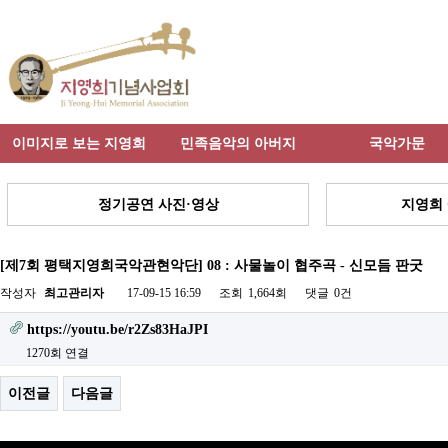
이미지로 보는 지영희
민족음악의 아버지
국악가문
정기공연 사진·영상
지영희 
[제7회 평택지영희국악관현악단] 08 : 사물놀이 협주곡 - 신모듬 판굿
작성자
최고관리자
17-09-15 16:59
조회
1,664회
댓글
0건
https://youtu.be/r2Zs83HaJPI
1270회 연결
이전글
다음글