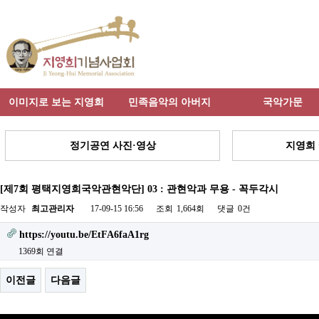
이미지로 보는 지영희
민족음악의 아버지
국악가문
정기공연 사진·영상
지영희 
[제7회 평택지영희국악관현악단] 03 : 관현악과 무용 - 꼭두각시
작성자
최고관리자
17-09-15 16:56
조회
1,664회
댓글
0건
https://youtu.be/EtFA6faA1rg
1369회 연결
이전글
다음글