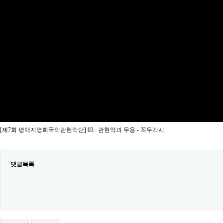
[제7회 평택지영희국악관현악단] 03 : 관현악과 무용 - 꼭두각시
댓글목록